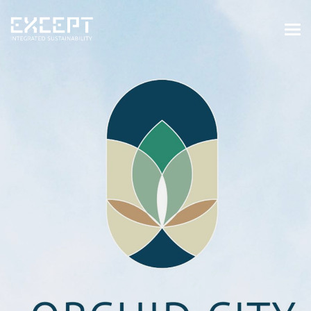
HOME
DIENSTEN
DIENSTEN OVERZICHT
GEBOUWDE & NATUURLIJKE
OMGEVING
ORGANISATIES & INDUSTRIE
TRAININGEN & WORKSHOPS
PROJECTEN
KENNISBANK
OVER ONS
OVER ONS
ONZE AANPAK
WERKEN BIJ EXCEPT
NIEUWS & EVENEMENTEN