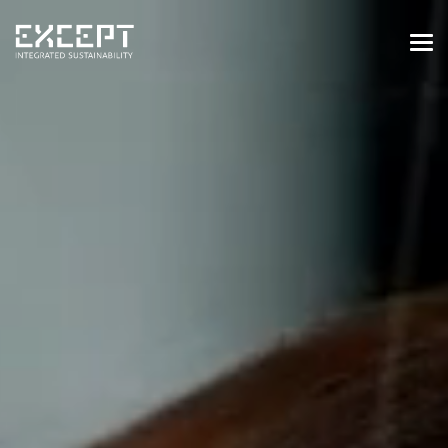
HOME
DIENSTEN
DIENSTEN OVERZICHT
GEBOUWDE & NATUURLIJKE
OMGEVING
ORGANISATIES & INDUSTRIE
TRAININGEN & WORKSHOPS
PROJECTEN
KENNISBANK
OVER ONS
OVER ONS
ONZE AANPAK
WERKEN BIJ EXCEPT
NIEUWS & EVENEMENTEN