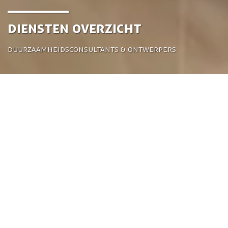
Diensten Overzicht
Duurzaamheidsconsultants & ontwerpers
Systeemdenken voor toekomstbestendige
oplossingen