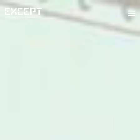
HOME
DIENSTEN
DIENSTEN OVERZICHT
GEBOUWDE & NATUURLIJKE
OMGEVING
ORGANISATIES & INDUSTRIE
TRAININGEN & WORKSHOPS
PROJECTEN
KENNISBANK
OVER ONS
OVER ONS
ONZE AANPAK
WERKEN BIJ EXCEPT
NIEUWS & EVENEMENTEN