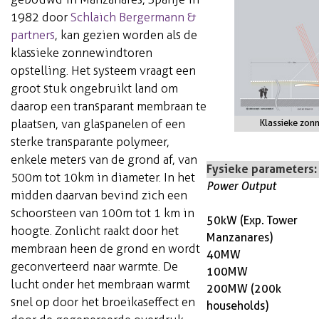
1982 door
Schlaich Bergermann &
partners
, kan gezien worden als de
klassieke zonnewindtoren
opstelling. Het systeem vraagt een
groot stuk ongebruikt land om
daarop een transparant membraan te
plaatsen, van glaspanelen of een
Klassieke zon
sterke transparante polymeer,
enkele meters van de grond af, van
Fysieke parameters:
500m tot 10km in diameter. In het
Power Output
midden daarvan bevind zich een
schoorsteen van 100m tot 1 km in
50kW
(Exp. Tower
hoogte. Zonlicht raakt door het
Manzanares)
membraan heen de grond en wordt
40MW
geconverteerd naar warmte. De
100MW
lucht onder het membraan warmt
200MW
(200k
snel op door het broeikaseffect en
households
)