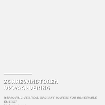
Zonnewindtoren
opwaardering
Improving vertical updraft towers for renewable
energy