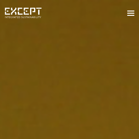
HOME
DIENSTEN
DIENSTEN OVERZICHT
GEBOUWDE & NATUURLIJKE
OMGEVING
ORGANISATIES & INDUSTRIE
TRAININGEN & WORKSHOPS
PROJECTEN
KENNISBANK
OVER ONS
OVER ONS
ONZE AANPAK
WERKEN BIJ EXCEPT
NIEUWS & EVENEMENTEN