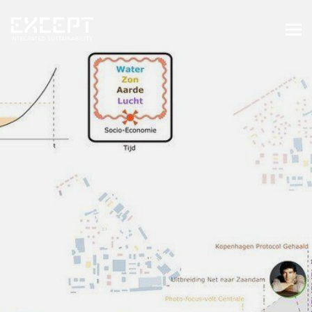
HOME
DIENSTEN
DIENSTEN OVERZICHT
GEBOUWDE & NATUURLIJKE
OMGEVING
ORGANISATIES & INDUSTRIE
TRAININGEN & WORKSHOPS
PROJECTEN
KENNISBANK
OVER ONS
OVER ONS
ONZE AANPAK
WERKEN BIJ EXCEPT
NIEUWS & EVENEMENTEN