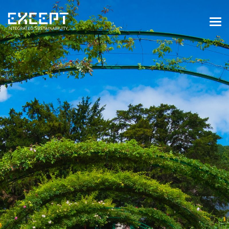
HOME
DIENSTEN
DIENSTEN OVERZICHT
GEBOUWDE & NATUURLIJKE
OMGEVING
ORGANISATIES & INDUSTRIE
TRAININGEN & WORKSHOPS
PROJECTEN
KENNISBANK
OVER ONS
OVER ONS
ONZE AANPAK
WERKEN BIJ EXCEPT
NIEUWS & EVENEMENTEN