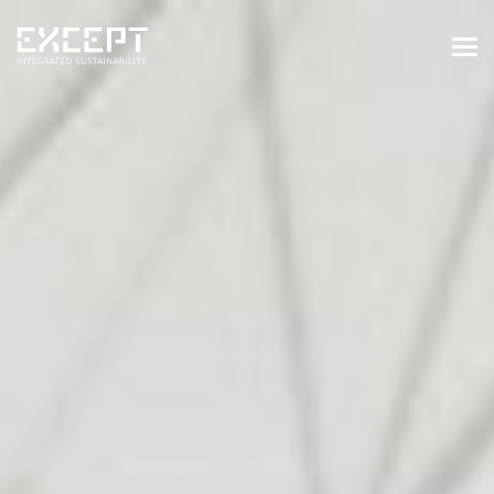
HOME
DIENSTEN
DIENSTEN OVERZICHT
GEBOUWDE & NATUURLIJKE
OMGEVING
ORGANISATIES & INDUSTRIE
TRAININGEN & WORKSHOPS
PROJECTEN
KENNISBANK
OVER ONS
OVER ONS
ONZE AANPAK
WERKEN BIJ EXCEPT
NIEUWS & EVENEMENTEN