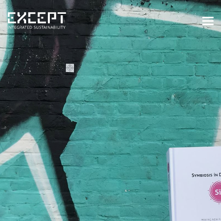
HOME
DIENSTEN
DIENSTEN OVERZICHT
GEBOUWDE & NATUURLIJKE
OMGEVING
ORGANISATIES & INDUSTRIE
TRAININGEN & WORKSHOPS
PROJECTEN
KENNISBANK
OVER ONS
OVER ONS
ONZE AANPAK
WERKEN BIJ EXCEPT
NIEUWS & EVENEMENTEN