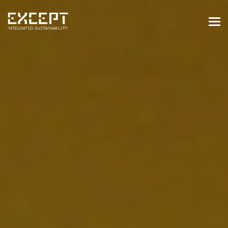
HOME
DIENSTEN
DIENSTEN OVERZICHT
GEBOUWDE & NATUURLIJKE
OMGEVING
ORGANISATIES & INDUSTRIE
TRAININGEN & WORKSHOPS
PROJECTEN
KENNISBANK
OVER ONS
OVER ONS
ONZE AANPAK
WERKEN BIJ EXCEPT
NIEUWS & EVENEMENTEN