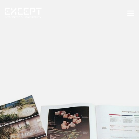
HOME
DIENSTEN
DIENSTEN OVERZICHT
GEBOUWDE & NATUURLIJKE
OMGEVING
ORGANISATIES & INDUSTRIE
TRAININGEN & WORKSHOPS
PROJECTEN
KENNISBANK
OVER ONS
OVER ONS
ONZE AANPAK
WERKEN BIJ EXCEPT
NIEUWS & EVENEMENTEN