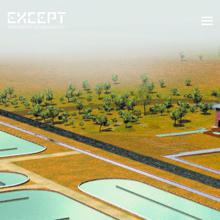
HOME
DIENSTEN
DIENSTEN OVERZICHT
GEBOUWDE & NATUURLIJKE
OMGEVING
ORGANISATIES & INDUSTRIE
TRAININGEN & WORKSHOPS
PROJECTEN
KENNISBANK
OVER ONS
OVER ONS
ONZE AANPAK
WERKEN BIJ EXCEPT
NIEUWS & EVENEMENTEN