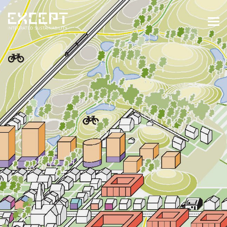
HOME
DIENSTEN
DIENSTEN OVERZICHT
GEBOUWDE & NATUURLIJKE
OMGEVING
ORGANISATIES & INDUSTRIE
TRAININGEN & WORKSHOPS
PROJECTEN
KENNISBANK
OVER ONS
OVER ONS
ONZE AANPAK
WERKEN BIJ EXCEPT
NIEUWS & EVENEMENTEN