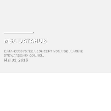
MSC Datahub
Data-ecosysteemconcept voor de Marine
Stewardship Council
Mei 01, 2016
by Tom Bosschaert
Directeur