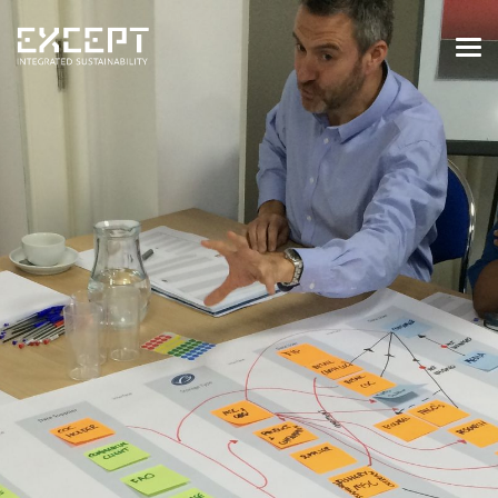
HOME
DIENSTEN
DIENSTEN OVERZICHT
GEBOUWDE & NATUURLIJKE
OMGEVING
ORGANISATIES & INDUSTRIE
TRAININGEN & WORKSHOPS
PROJECTEN
KENNISBANK
OVER ONS
OVER ONS
ONZE AANPAK
WERKEN BIJ EXCEPT
NIEUWS & EVENEMENTEN