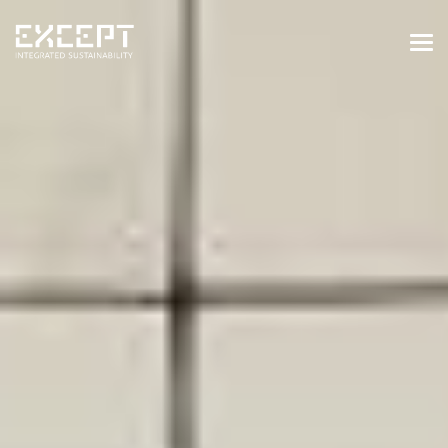
HOME
DIENSTEN
DIENSTEN OVERZICHT
GEBOUWDE & NATUURLIJKE
OMGEVING
ORGANISATIES & INDUSTRIE
TRAININGEN & WORKSHOPS
PROJECTEN
KENNISBANK
OVER ONS
OVER ONS
ONZE AANPAK
WERKEN BIJ EXCEPT
NIEUWS & EVENEMENTEN