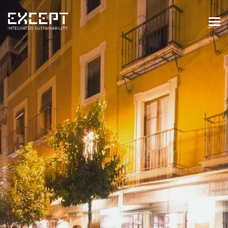
HOME
DIENSTEN
DIENSTEN OVERZICHT
GEBOUWDE & NATUURLIJKE
OMGEVING
ORGANISATIES & INDUSTRIE
TRAININGEN & WORKSHOPS
PROJECTEN
KENNISBANK
OVER ONS
OVER ONS
ONZE AANPAK
WERKEN BIJ EXCEPT
NIEUWS & EVENEMENTEN