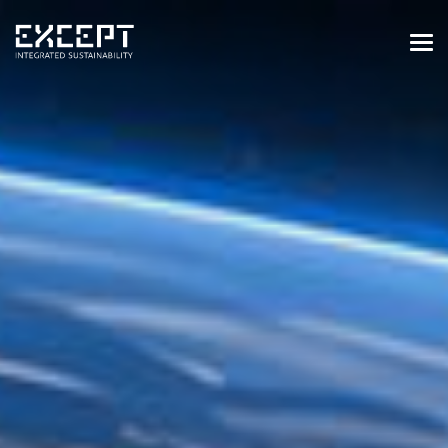
HOME
DIENSTEN
DIENSTEN OVERZICHT
GEBOUWDE & NATUURLIJKE
OMGEVING
ORGANISATIES & INDUSTRIE
TRAININGEN & WORKSHOPS
PROJECTEN
KENNISBANK
OVER ONS
OVER ONS
ONZE AANPAK
WERKEN BIJ EXCEPT
NIEUWS & EVENEMENTEN