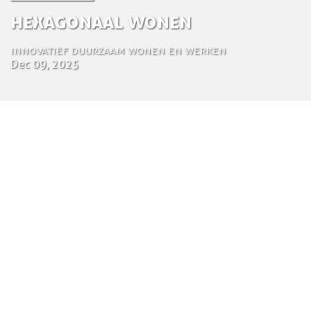
Hexagonaal Wonen
Innovatief duurzaam wonen en werken
Dec 09, 2025
by Emma Westerduin
Architect en project manager
9 december 2025
Het project Hexagonaal Wonen introduceert een
innovatief woonconcept dat is ontworpen voor