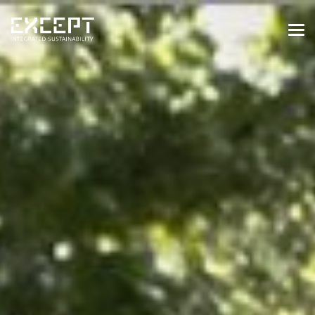
HOME
DIENSTEN
DIENSTEN OVERZICHT
GEBOUWDE & NATUURLIJKE
OMGEVING
ORGANISATIES & INDUSTRIE
TRAININGEN & WORKSHOPS
PROJECTEN
KENNISBANK
OVER ONS
OVER ONS
ONZE AANPAK
WERKEN BIJ EXCEPT
NIEUWS & EVENEMENTEN