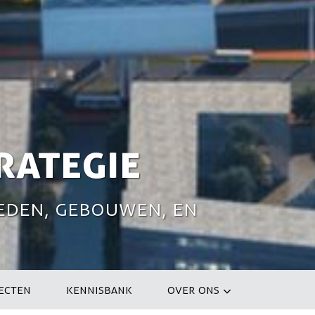
trategie
eden, gebouwen, en
ECTEN
KENNISBANK
OVER ONS