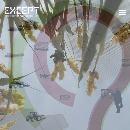
HOME
DIENSTEN
DIENSTEN OVERZICHT
GEBOUWDE & NATUURLIJKE
OMGEVING
ORGANISATIES & INDUSTRIE
TRAININGEN & WORKSHOPS
PROJECTEN
KENNISBANK
OVER ONS
OVER ONS
ONZE AANPAK
WERKEN BIJ EXCEPT
NIEUWS & EVENEMENTEN