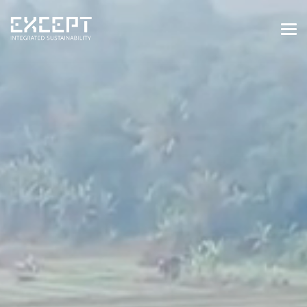
HOME
DIENSTEN
DIENSTEN OVERZICHT
GEBOUWDE & NATUURLIJKE
OMGEVING
ORGANISATIES & INDUSTRIE
TRAININGEN & WORKSHOPS
PROJECTEN
KENNISBANK
OVER ONS
OVER ONS
ONZE AANPAK
WERKEN BIJ EXCEPT
NIEUWS & EVENEMENTEN