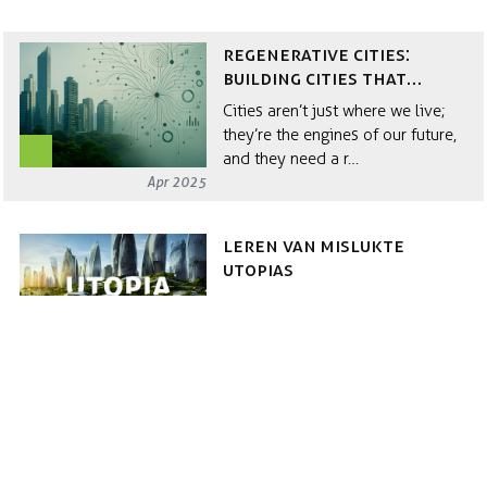
Regenerative Cities:
Building Cities That
Flourish
Cities aren’t just where we live;
they’re the engines of our future,
and they need a r…
Apr 2025
Leren van mislukte
Utopias
Sustainable city design is gaining
more attention as the world looks
for answers to hu…
Jan 2024
Innovative buildings
bolster urban
sustainability